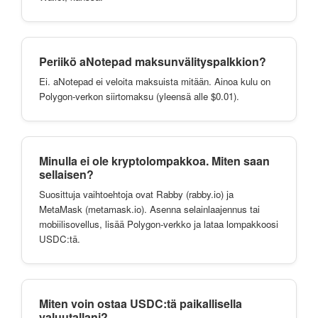
Periikö aNotepad maksunvälityspalkkion?
Ei. aNotepad ei veloita maksuista mitään. Ainoa kulu on
Polygon-verkon siirtomaksu (yleensä alle $0.01).
Minulla ei ole kryptolompakkoa. Miten saan
sellaisen?
Suosittuja vaihtoehtoja ovat Rabby (rabby.io) ja
MetaMask (metamask.io). Asenna selainlaajennus tai
mobiilisovellus, lisää Polygon-verkko ja lataa lompakkoosi
USDC:tä.
Miten voin ostaa USDC:tä paikallisella
valuutallani?