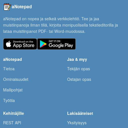
aNotepad
aNotepad on nopea ja selkeä verkkolehtiö. Tee ja jaa
muistiinpanoja ilman tiliä, kirjoita monipuolisella tekstieditorilla ja
lataa muistiinpanot PDF- tai Word-muodossa.
aNotepad
Jaa & myy
Tietoa
Tekijän opas
Ominaisuudet
Ostajan opas
Mallipohjat
Työtila
Kehittäjille
Lakisääteiset
REST API
Yksityisyys